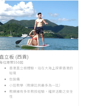
直立板 (西貢)
每位港幣550起
香港直立板體驗，站在大海上探索香港的
秘境
包裝備
小班教學（教練比例最多為一比）
教練擁有多年教授經驗，確保活動之安全
性