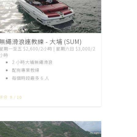
無繩滑浪連教練 - 大埔 (SUM)
星期一至五 $2,600/2小時 | 星期六日 $3,000/2
小時
2 小時大埔無繩滑浪
配有專業教練
每個時段最多 6 人
評分: 9 / 10