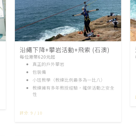
沿繩下降+攀岩活動+飛索 (石澳)
每位港幣620元起
真正的戶外攀岩
包裝備
小班教學（教練比例最多為一比八）
教練擁有多年教授經驗，確保活動之安全
性
評分: 9 / 10