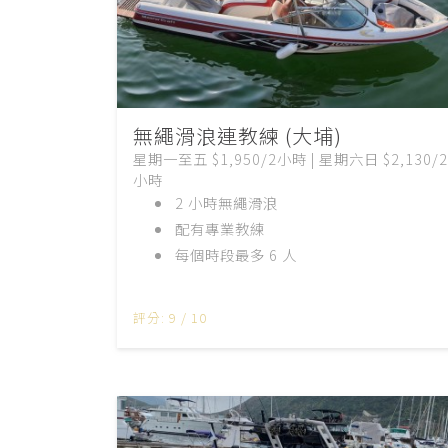
無繩滑浪連教練 (大埔)
星期一至五 $1,950/2小時 | 星期六日 $2,130/2
小時
2 小時無繩滑浪
配有專業教練
每個時段最多 6 人
評分: 9 / 10