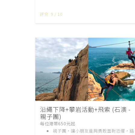
評分: 9 / 10
沿繩下降+攀岩活動+飛索 (石澳 -
親子團)
每位港幣650元起
親子團，讓小朋友能夠勇敢面對恐懼，踏