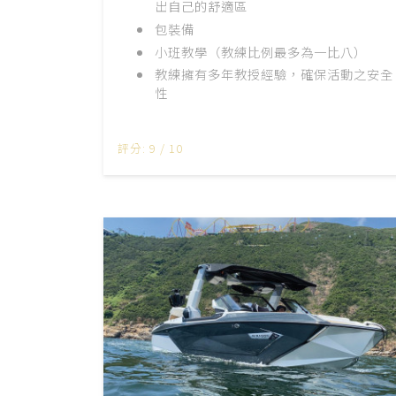
出自己的舒適區
包裝備
小班教學（教練比例最多為一比八）
教練擁有多年教授經驗，確保活動之安全
性
評分: 9 / 10