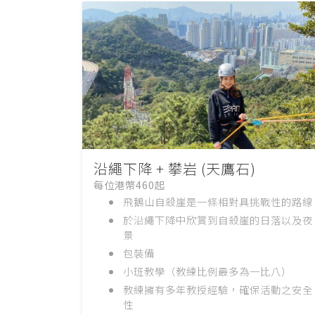
沿繩下降 + 攀岩 (天鷹石)
每位港幣460起
飛鵝山自殺崖是一條相對具挑戰性的路線
於沿繩下降中欣賞到自殺崖的日落以及夜
景
包裝備
小班教學（教練比例最多為一比八）
教練擁有多年教授經驗，確保活動之安全
性