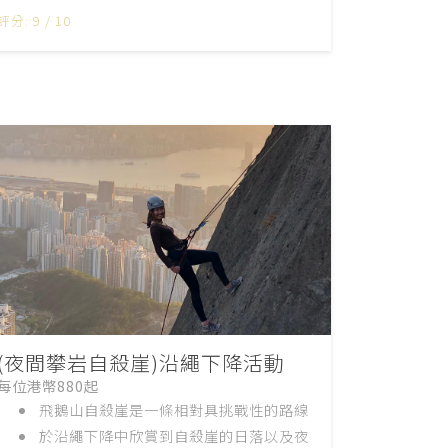
評分: 9 / 10
(夜間攀岩自殺崖)沿繩下降活動
每位港幣880起
飛鵝山自殺崖是一條相對具挑戰性的路線
於沿繩下降中欣賞到自殺崖的日落以及夜