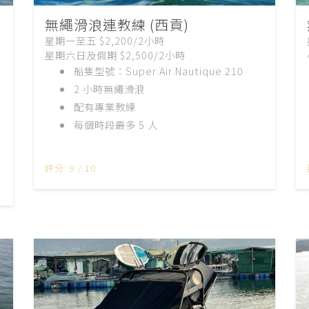
無繩滑浪連教練 (西貢)
星期一至五 $2,200/2小時
星期六日及假期 $2,500/2小時
船隻型號：Super Air Nautique 210
2 小時無繩滑浪
配有專業教練
每個時段最多 5 人
評分: 9 / 10