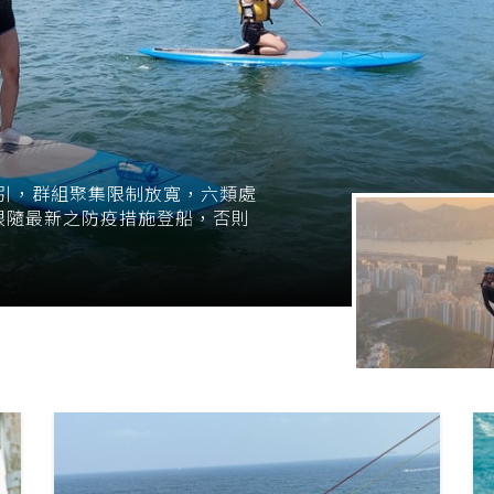
指引，群組聚集限制放寬，六類處
跟隨最新之防疫措施登船，否則