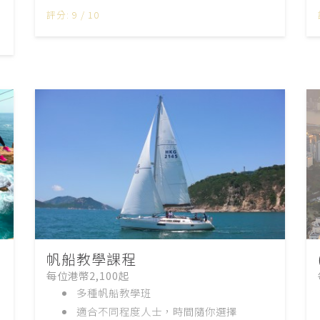
評分: 9 / 10
帆船教學課程
每位港幣2,100起
多種帆船教學班
適合不同程度人士，時間隨你選擇