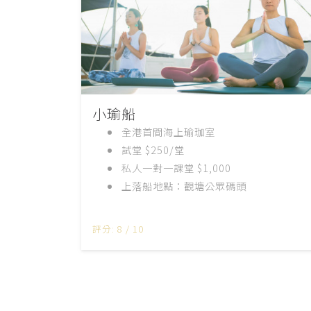
小瑜船
全港首間海上瑜珈室
試堂 $250/堂
私人一對一課堂 $1,000
上落船地點：觀塘公眾碼頭
評分: 8 / 10