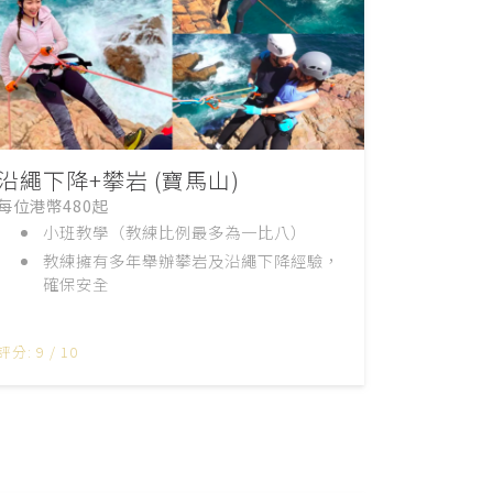
沿繩下降+攀岩 (寶馬山)
每位港幣480起
小班教學（教練比例最多為一比八）
教練擁有多年舉辦攀岩及沿繩下降經驗，
確保安全
評分: 9 / 10