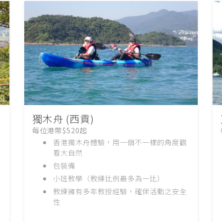
獨木舟 (西貢)
每位港幣$520起
香港獨木舟體驗，用一個不一樣的角度觀
看大自然
包裝備
小班教學（教練比例最多為一比）
教練擁有多年教授經驗，確保活動之安全
性