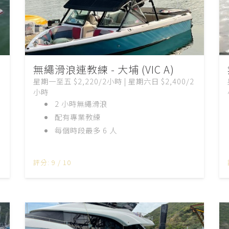
無繩滑浪連教練 - 大埔 (VIC A)
星期一至五 $2,220/2小時 | 星期六日 $2,400/2
小時
2 小時無繩滑浪
配有專業教練
每個時段最多 6 人
評分: 9 / 10