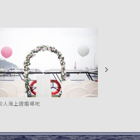
尊貴午餐/晚
Next
00人海上證婚場地