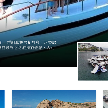
指引，群組聚集限制放寬，六類處
跟隨最新之防疫措施登船，否則