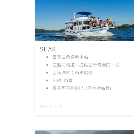
SHAK
西貢白色經典木船
遊船河精選，提供您所需要的一切
上落碼頭：西貢碼頭
航線
:
西貢
最多可容納
40
人
(
不包括船員
)
評分: 9 / 10