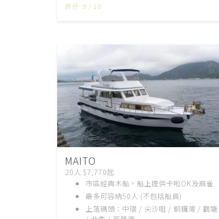
評分: 9 / 10
MAITO
20人 $7,770起
市區經典木船，船上提供卡啦OK及麻雀
最多可容納50
人
(
不包括船員
)
上落碼頭：中環 / 尖沙咀 / 銅鑼灣 / 觀塘
/ 北角 / 筲箕灣