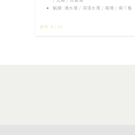
航線
:
清水灣 / 深淺水灣 / 南灣 / 南丫島
評分: 9 / 10