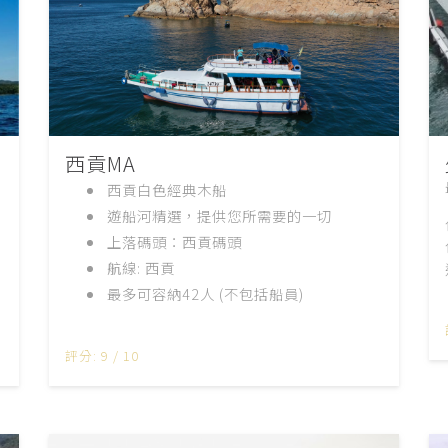
西貢MA
西貢白色經典木船
遊船河精選，提供您所需要的一切
上落碼頭：西貢碼頭
航線
:
西貢
最多可容納
42
人
(
不包括船員
)
評分: 9 / 10