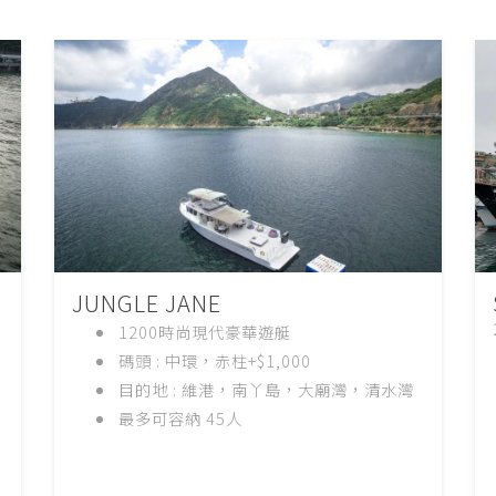
JUNGLE JANE
1200時尚現代豪華遊艇
碼頭 : 中環，赤柱+$1,000
目的地 : 維港，南丫島，大廟灣，清水灣
最多可容納 45
人