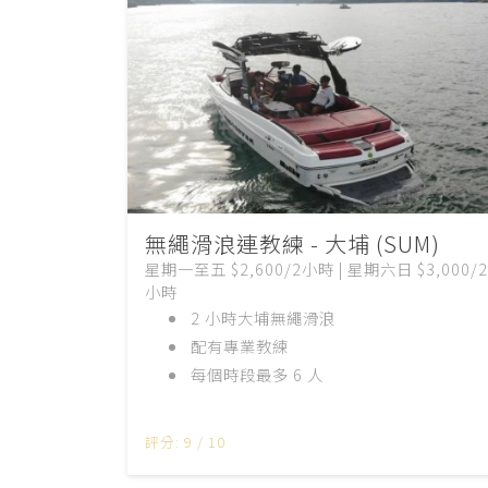
無繩滑浪連教練 - 大埔 (SUM)
星期一至五 $2,600/2小時 | 星期六日 $3,000/2
小時
2 小時大埔無繩滑浪
配有專業教練
每個時段最多 6 人
評分: 9 / 10