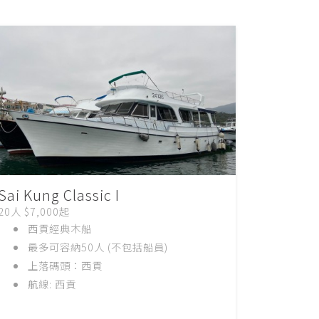
Sai Kung Classic I
20人 $7,000起
西貢經典木船
最多可容納50
人
(
不包括船員
)
上落碼頭：西貢
航線
: 西貢