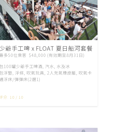
少爺手工啤 x FLOAT 夏日船河套餐
最多50位乘客 $48,000 (有效期至8月31日)
包100罐少爺手工啤酒, 汽水, 水及冰
包浮墊, 浮條, 吹氣玩具, 2人充氣橡皮艇, 吹氣卡
通浮床/彈彈床(2選1)
評分: 10 / 10