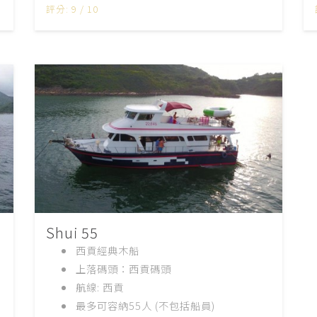
評分: 9 / 10
Shui 55
西貢經典木船
上落碼頭：西貢碼頭
航線
:
西貢
最多可容納55
人
(
不包括船員
)