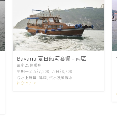
Bavaria 夏日船河套餐 - 南區
最多25位乘客
星期一至五
$7,200,
六日
$8,700
包
水上玩具
,
啤酒
,
汽水及蒸餾水
評分: 9 / 10