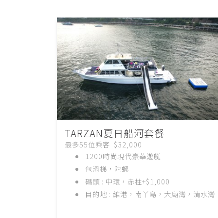
TARZAN夏日船河套餐
最多55位乘客 $32,000
1200時尚現代豪華遊艇
包
滑梯，
陀螺
碼頭 : 中環，赤柱+$1,000
目的地 : 維港，南丫島，大廟灣，清水灣