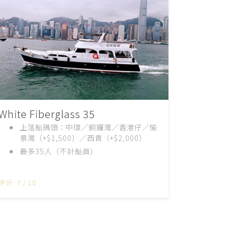
White Fiberglass 35
上落船碼頭：中環／銅鑼灣／香港仔／愉
景灣（+$1,500）／西貢（+$2,000）
最多35人（不計船員）
評分: 7 / 10