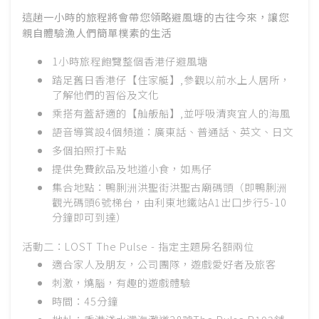
這趟一小時的旅程將會帶您領略避風塘的古往今來，讓您
親自體驗漁人們簡單樸素的生活
1小時旅程飽覽整個香港仔避風塘
踏足舊日香港仔【住家艇】,參觀以前水上人居所，
了解他們的習俗及文化
乘搭有蓋舒適的【舢舨船】,並呼吸清爽宜人的海風
語音導賞設4個頻道：廣東話、普通話、英文、日文
多個拍照打卡點
提供免費飲品及地道小食，如馬仔
集合地點：鴨脷洲洪聖街洪聖古廟碼頭（即鴨脷洲
觀光碼頭6號梯台，由利東地鐵站A1出口步行5-10
分鐘即可到達）
活動二：LOST The Pulse - 指定主題房名額兩位
適合家人及朋友，公司團隊，遊戲愛好者及旅客
刺激，燒腦，有趣的遊戲體驗
時間：45分鐘