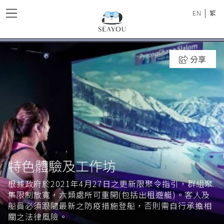
|
EN
繁
分享
特色體驗及工作坊
根據政府於2021年4月27日之更新限聚令指引，群組聚
集限制放寬，六類處所可重開(包括出租遊艇)。客人及
船員必須跟隨最新之防疫措施登船，否則需自行承擔相
關之法律風險。