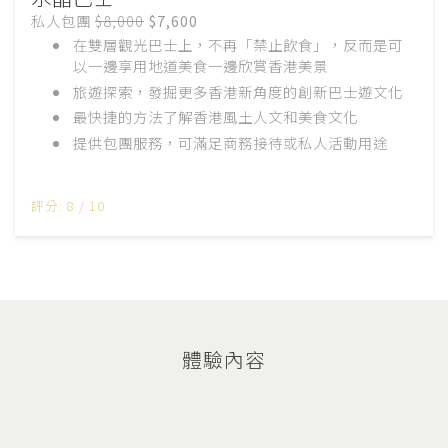
私人包團
$8,000
$7,600
在雙層觀光巴士上，不再「禁止飲食」，反而是可
以一邊享用地道美食一邊欣賞香港美景
旅遊探索，發掘更多香港新角度的創新巴士遊文化
最快捷的方法了解香港風土人文和美食文化
提供包團服務，可滿足商務接待或私人活動用途
評分: 8 / 10
體驗內容