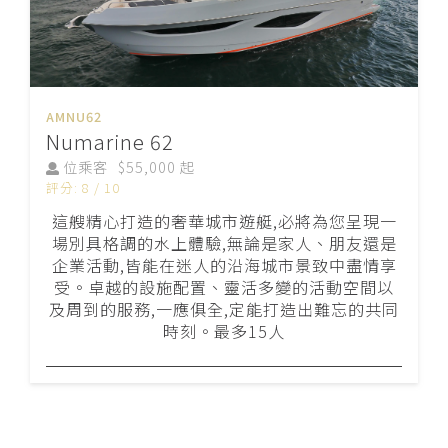
AMNU62
Numarine 62
位乘客
$55,000 起
評分: 8 / 10
這艘精心打造的奢華城市遊艇,必將為您呈現一
場別具格調的水上體驗,無論是家人、朋友還是
企業活動,皆能在迷人的沿海城市景致中盡情享
受。卓越的設施配置、靈活多變的活動空間以
及周到的服務,一應俱全,定能打造出難忘的共同
時刻。最多15人