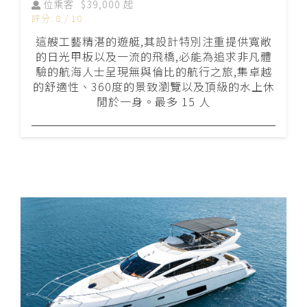
位乘客
$39,000 起
評分: 8 / 10
這艘工藝精湛的遊艇,其設計特別注重提供寬敞
的日光甲板以及一流的飛橋,必能為追求非凡體
驗的航海人士呈現無與倫比的航行之旅,集卓越
的舒適性、360度的景致瀏覽以及頂級的水上休
閒於一身。最多 15 人