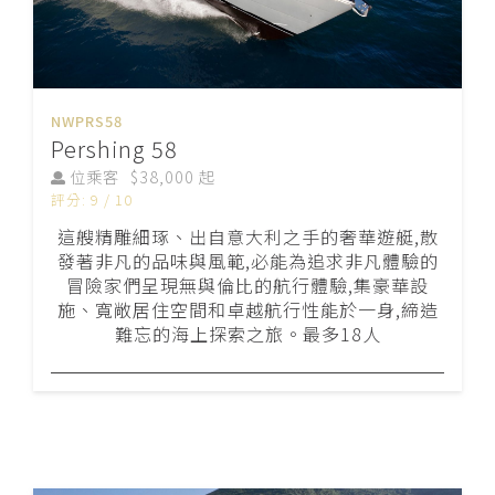
NWPRS58
Pershing 58
位乘客
$38,000 起
評分: 9 / 10
這艘精雕細琢、出自意大利之手的奢華遊艇,散
發著非凡的品味與風範,必能為追求非凡體驗的
冒險家們呈現無與倫比的航行體驗,集豪華設
施、寬敞居住空間和卓越航行性能於一身,締造
難忘的海上探索之旅。最多18人