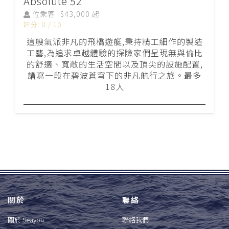
Absolute 52
位乘客
$43,000 起
評分: 8 / 10
這艘氣派非凡的飛橋遊艇,秉持精工細作的製造
工藝,為追求卓越體驗的探險家們呈現無與倫比
的舒適、寬敞的生活空間以及頂尖的設施配置,
譜寫一段在碧波蒼穹下的非凡航行之旅。最多
18人
關於
聯絡
關於 Seayou
聯絡我們