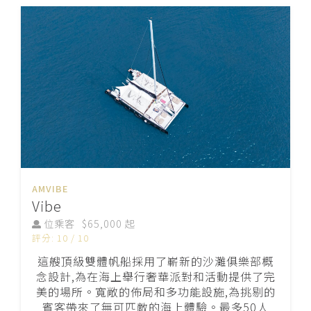
AMVIBE
Vibe
位乘客
$65,000 起
評分: 10 / 10
這艘頂級雙體帆船採用了嶄新的沙灘俱樂部概
念設計,為在海上舉行奢華派對和活動提供了完
美的場所。寬敞的佈局和多功能設施,為挑剔的
賓客帶來了無可匹敵的海上體驗。最多50人