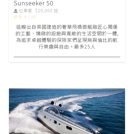
Sunseeker 50
位乘客
$29,000 起
評分: 9 / 10
這艘出自英國建造的奢華飛橋遊艇融匠心獨運
的工藝、精緻的設施與寬敞的生活空間於一體,
為追求卓越體驗的探險家們呈現無與倫比的航
行樂趣與自由。最多25人