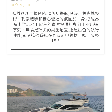
評分: 9 / 10
這艘創新而精彩的50英尺遊艇,其設計集先進技
術、刺激體驗和精心營造的氛圍於一身,必能為
追求難忘水上旅程的賓客提供無與倫比的出遊
享受。無論是頂尖的設施配置,還是出色的航行
性能,都令這艘遊艇在同級別中獨樹一幟。最多
15人