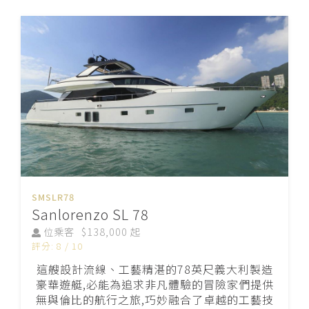
SMSLR78
Sanlorenzo SL 78
位乘客
$138,000 起
評分: 8 / 10
這艘設計流線、工藝精湛的78英尺義大利製造
豪華遊艇,必能為追求非凡體驗的冒險家們提供
無與倫比的航行之旅,巧妙融合了卓越的工藝技