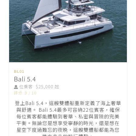
BL01
Bali 5.4
位乘客
$25,000 起
評分: 9 / 10
登上Bali 5.4，這艘雙體船重新定義了海上奢華
與舒適。 Bali 5.4最多可容納22位賓客，確保
每位賓客都能體驗到奢華、私密與冒險的完美
平衡。無論您是想享受寧靜的時光，還是想在
星空下度過難忘的夜晚，這艘雙體船都能為您