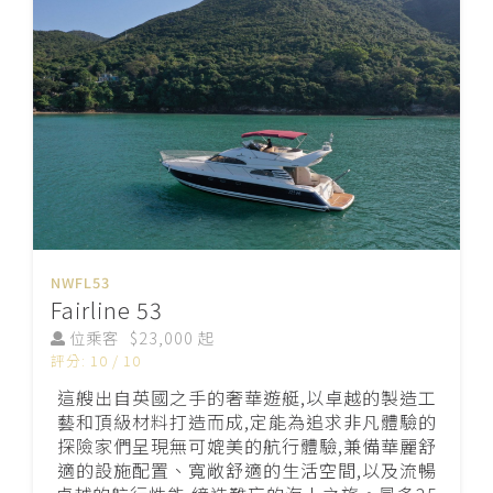
NWFL53
Fairline 53
位乘客
$23,000 起
評分: 10 / 10
這艘出自英國之手的奢華遊艇,以卓越的製造工
藝和頂級材料打造而成,定能為追求非凡體驗的
探險家們呈現無可媲美的航行體驗,兼備華麗舒
適的設施配置、寬敞舒適的生活空間,以及流暢