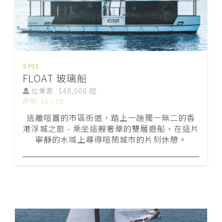
SY01
FLOAT 玻璃船
位乘客
$48,000 起
評分: 10 / 10
逃離喧囂的市區街道，踏上一趟獨一無二的香
港浮城之旅 - 乘坐這艘奢華的雙層遊船，在這片
寧靜的水域上尋得喧鬧城市的片刻休憩。