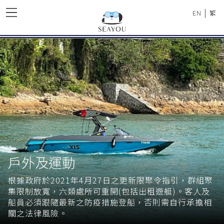
|
EN
繁
戶外及運動
根據政府於2021年4月27日之更新限聚令指引，群組聚
集限制放寬，六類處所可重開(包括出租遊艇)。客人及
船員必須跟隨最新之防疫措施登船，否則需自行承擔相
關之法律風險。