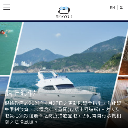
|
EN
繁
船上渡假
根據政府於2021年4月27日之更新限聚令指引，群組聚
集限制放寬，六類處所可重開(包括出租遊艇)。客人及
船員必須跟隨最新之防疫措施登船，否則需自行承擔相
關之法律風險。